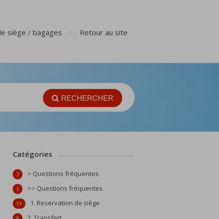
de siège / bagages
Retour au site
RECHERCHER
Catégories
> Questions fréquentes
7
>> Questions fréquentes
1
1. Reservation de siège
11
2. Transfert
9