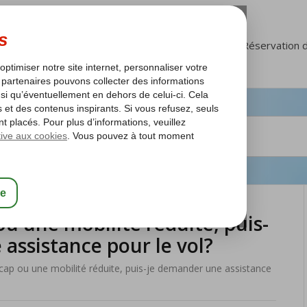
FAQ
Mon Corendon
Réservation 
ou une mobilité réduite, puis-
assistance pour le vol?
icap ou une mobilité réduite, puis-je demander une assistance