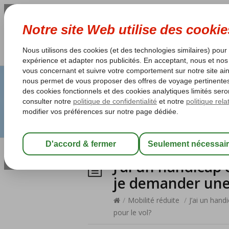
J’ai un handicap 
je demander une 
/
Mobilité réduite
/
J’ai un hand
pour le vol?