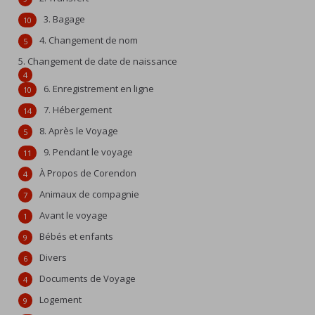
3. Bagage
10
4. Changement de nom
5
5. Changement de date de naissance
4
6. Enregistrement en ligne
10
7. Hébergement
14
8. Après le Voyage
5
9. Pendant le voyage
11
À Propos de Corendon
4
Animaux de compagnie
7
Avant le voyage
1
Bébés et enfants
9
Divers
6
Documents de Voyage
4
Logement
9