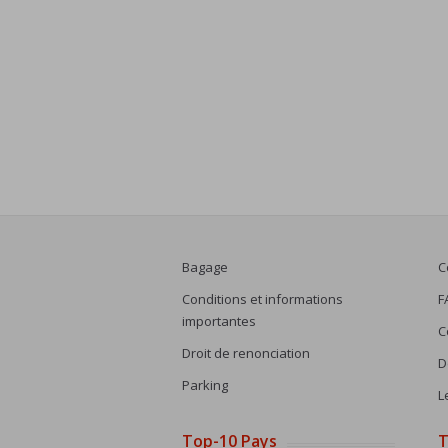
Bagage
C
Conditions et informations
F
importantes
C
Droit de renonciation
D
Parking
L
Top-10 Pays
T