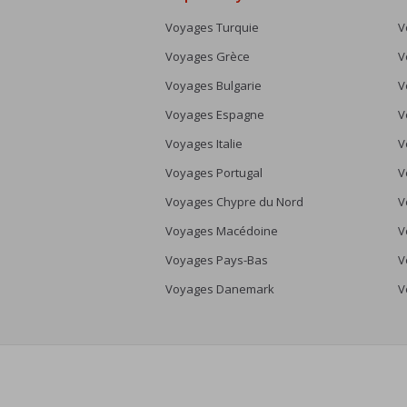
Voyages Turquie
V
Voyages Grèce
V
Voyages Bulgarie
V
Voyages Espagne
V
Voyages Italie
V
Voyages Portugal
V
Voyages Chypre du Nord
V
Voyages Macédoine
V
Voyages Pays-Bas
V
Voyages Danemark
V