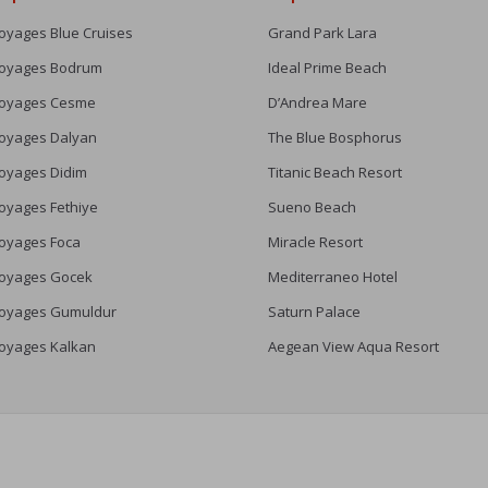
oyages Blue Cruises
Grand Park Lara
oyages Bodrum
Ideal Prime Beach
oyages Cesme
D’Andrea Mare
oyages Dalyan
The Blue Bosphorus
oyages Didim
Titanic Beach Resort
oyages Fethiye
Sueno Beach
oyages Foca
Miracle Resort
oyages Gocek
Mediterraneo Hotel
oyages Gumuldur
Saturn Palace
oyages Kalkan
Aegean View Aqua Resort