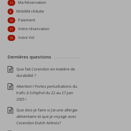
Ma Réservation
11
Mobilité réduite
8
Paiement
10
Votre réservation
11
Votre Vol
19
Dernières questions
Que fait Corendon en matière de
durabilité ?
Attention ! Fortes perturbations du
trafic à Schiphol du 22 au 27 juin
2025 !
Que dois-je faire si j’ai une allergie
alimentaire et que je voyage avec
Corendon Dutch Airlines?