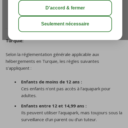
l’utilisation de l’aquapark?
/
7. Hébergement
/
Quelles sont les catégories
d’âge applicables pour l’utilisation de l’aquapark?
Turquie:
Selon la réglementation générale applicable aux
hébergements en Turquie, les règles suivantes
s’appliquent :
Enfants de moins de 12 ans :
Ces enfants n’ont pas accès à l’aquapark pour
adultes.
Enfants entre 12 et 14,99 ans :
Ils peuvent utiliser l’aquapark, mais toujours sous la
surveillance d’un parent ou d’un tuteur.