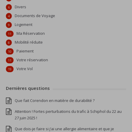
Divers
6
Documents de Voyage
4
Logement
9
Ma Réservation
11
Mobilité réduite
8
Paiement
10
Votre réservation
11
Votre Vol
19
Dernières questions
Que fait Corendon en matière de durabilité ?
Attention ! Fortes perturbations du trafic à Schiphol du 22 au
27 juin 2025 !
Que dois-je faire si j’ai une allergie alimentaire et que je