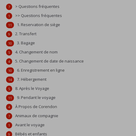
> Questions fréquentes
7
>> Questions fréquentes
1
1. Reservation de siège
11
2. Transfert
9
3. Bagage
10
4. Changement de nom
5
5. Changement de date de naissance
4
6. Enregistrement en ligne
10
7. Hébergement
14
8. Après le Voyage
5
9. Pendant le voyage
11
À Propos de Corendon
4
Animaux de compagnie
7
Avant le voyage
1
Bébés et enfants
9