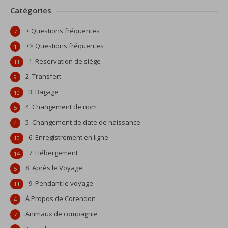
Catégories
> Questions fréquentes
7
>> Questions fréquentes
1
1. Reservation de siège
11
2. Transfert
9
3. Bagage
10
4. Changement de nom
5
5. Changement de date de naissance
4
6. Enregistrement en ligne
10
7. Hébergement
14
8. Après le Voyage
5
9. Pendant le voyage
11
À Propos de Corendon
4
Animaux de compagnie
7