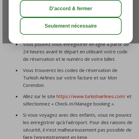
pour mon vol?
/
6. Enregistrement en ligne
/
Je vole avec Turkish
Airlines, puis-je m’enregistrer en ligne pour mon vol?
Vous pouvez vous enregistrer en ligne à partir de
24 heures avant le départ en utilisant votre code
de réservation et le numéro de votre billet.
Vous trouverez les codes de réservation de
Turkish Airlines sur votre facture et sur Mon
Corendon.
Allez sur le site
https://www.turkishairlines.com/
et
sélectionnez « Check-In/Manage booking ».
Si vous voyagez avec des enfants, vous ne pouvez
les enregistrer qu’à l’aéroport. Pour des raisons de
sécurité, il n’est malheureusement pas possible de
faire l’enregistrement en ligne.