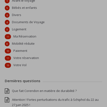
Avant le voyage
1
Bébés et enfants
9
Divers
6
Documents de Voyage
4
Logement
9
Ma Réservation
11
Mobilité réduite
8
Paiement
10
Votre réservation
11
Votre Vol
19
Dernières questions
Que fait Corendon en matière de durabilité ?
Attention ! Fortes perturbations du trafic à Schiphol du 22 au
27 juin 2025 !