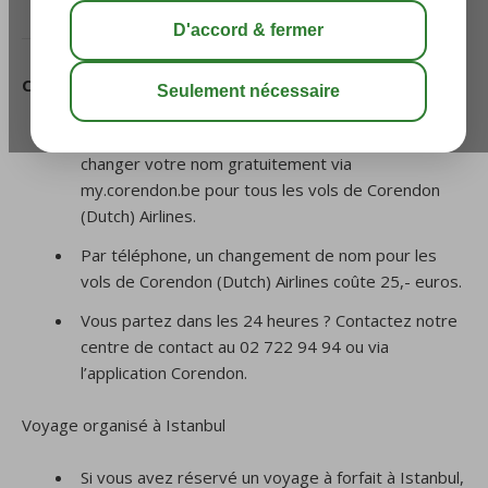
nom ?
Corendon (Dutch) Airlines
Jusqu’à 24 heures avant le départ, vous pouvez
changer votre nom gratuitement via
my.corendon.be pour tous les vols de Corendon
(Dutch) Airlines.
Par téléphone, un changement de nom pour les
vols de Corendon (Dutch) Airlines coûte 25,- euros.
Vous partez dans les 24 heures ? Contactez notre
centre de contact au 02 722 94 94 ou via
l’application Corendon.
Voyage organisé à Istanbul
Si vous avez réservé un voyage à forfait à Istanbul,