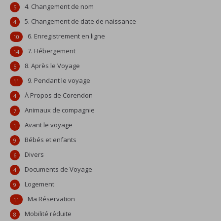
4. Changement de nom
5
5. Changement de date de naissance
4
6. Enregistrement en ligne
10
7. Hébergement
14
8. Après le Voyage
5
9. Pendant le voyage
11
À Propos de Corendon
4
Animaux de compagnie
7
Avant le voyage
1
Bébés et enfants
9
Divers
6
Documents de Voyage
4
Logement
9
Ma Réservation
11
Mobilité réduite
8