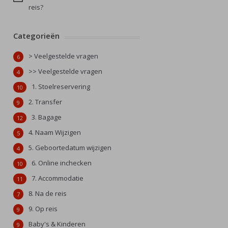
reis?
Categorieën
> Veelgestelde vragen
6
>> Veelgestelde vragen
4
1. Stoelreservering
10
2. Transfer
9
3. Bagage
12
4. Naam Wijzigen
5
5. Geboortedatum wijzigen
4
6. Online inchecken
10
7. Accommodatie
11
8. Na de reis
7
9. Op reis
9
Baby's & Kinderen
9