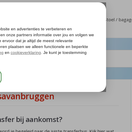
Klantenservice
Mijn Corendon
Stoel / baga
isavanbruggen
nsfer bij aankomst?
rd je begeleid naar de juiste transferbus. Kijk hier wat