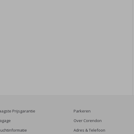
aagste Prijsgarantie
Parkeren
agage
Over Corendon
luchtinformatie
Adres & Telefoon