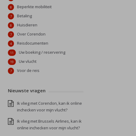
Beperkte mobiliteit
8
Betaling
7
Huisdieren
8
Over Corendon
7
Reisdocumenten
4
Uw boeking / reservering
11
Uw vlucht
19
Voor de reis
7
Nieuwste vragen
Ik vlieg met Corendon, kan ik online
inchecken voor mijn vlucht?
Ik vlieg met Brussels Airlines, kan ik
online inchecken voor mijn vlucht?