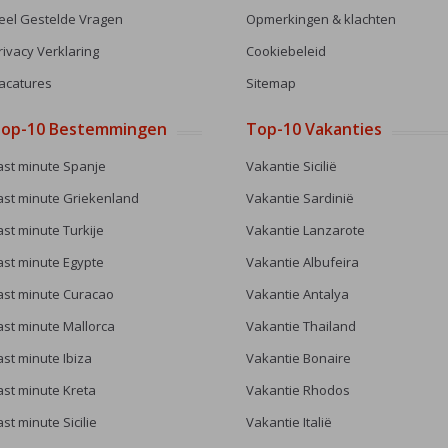
eel Gestelde Vragen
Opmerkingen & klachten
rivacy Verklaring
Cookiebeleid
acatures
Sitemap
op-10 Bestemmingen
Top-10 Vakanties
ast minute Spanje
Vakantie Sicilië
ast minute Griekenland
Vakantie Sardinië
ast minute Turkije
Vakantie Lanzarote
ast minute Egypte
Vakantie Albufeira
ast minute Curacao
Vakantie Antalya
ast minute Mallorca
Vakantie Thailand
ast minute Ibiza
Vakantie Bonaire
ast minute Kreta
Vakantie Rhodos
ast minute Sicilie
Vakantie Italië