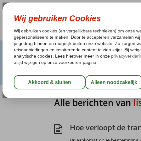
Alle berichten van
l
Hoe verloopt de tra
Bij aankomst op je bestemming wo