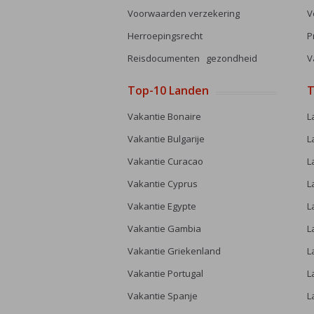
Voorwaarden verzekering
V
Herroepingsrecht
P
Reisdocumenten gezondheid
V
Top-10 Landen
T
Vakantie Bonaire
L
Vakantie Bulgarije
L
Vakantie Curacao
L
Vakantie Cyprus
L
Vakantie Egypte
L
Vakantie Gambia
L
Vakantie Griekenland
L
Vakantie Portugal
L
Vakantie Spanje
L