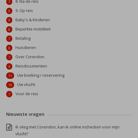
8. Na de reis
7
9. Op reis
9
Baby's & Kinderen
9
Beperkte mobiliteit
8
Betaling
7
Huisdieren
8
Over Corendon
7
Reisdocumenten
4
Uw boeking / reservering
11
Uw vlucht
19
Voor de reis
7
Nieuwste vragen
Ik vlieg met Corendon, kan ik online inchecken voor mijn
vlucht?