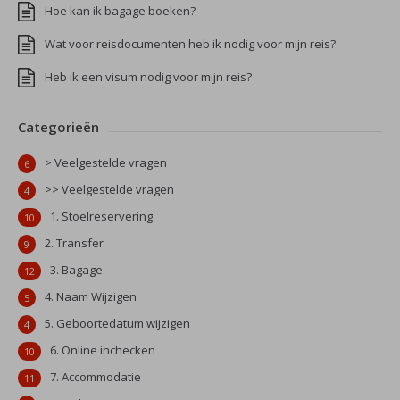
Hoe kan ik bagage boeken?
Wat voor reisdocumenten heb ik nodig voor mijn reis?
Heb ik een visum nodig voor mijn reis?
Categorieën
> Veelgestelde vragen
6
>> Veelgestelde vragen
4
1. Stoelreservering
10
2. Transfer
9
3. Bagage
12
4. Naam Wijzigen
5
5. Geboortedatum wijzigen
4
6. Online inchecken
10
7. Accommodatie
11