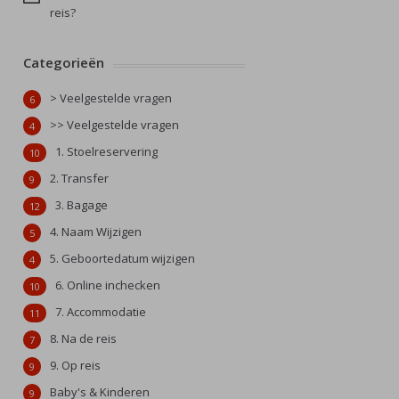
reis?
Categorieën
> Veelgestelde vragen
6
>> Veelgestelde vragen
4
1. Stoelreservering
10
2. Transfer
9
3. Bagage
12
4. Naam Wijzigen
5
5. Geboortedatum wijzigen
4
6. Online inchecken
10
7. Accommodatie
11
8. Na de reis
7
9. Op reis
9
Baby's & Kinderen
9