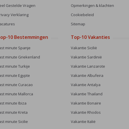
eel Gestelde Vragen
Opmerkingen & klachten
rivacy Verklaring
Cookiebeleid
acatures
Sitemap
op-10 Bestemmingen
Top-10 Vakanties
ast minute Spanje
Vakantie Sicilië
ast minute Griekenland
Vakantie Sardinië
ast minute Turkije
Vakantie Lanzarote
ast minute Egypte
Vakantie Albufeira
ast minute Curacao
Vakantie Antalya
ast minute Mallorca
Vakantie Thailand
ast minute Ibiza
Vakantie Bonaire
ast minute Kreta
Vakantie Rhodos
ast minute Sicilie
Vakantie Italië