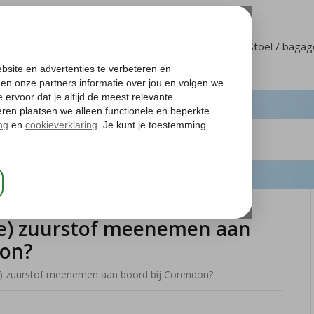
Klantenservice
Mijn Corendon
Stoel / baga
e) zuurstof meenemen aan
don?
) zuurstof meenemen aan boord bij Corendon?