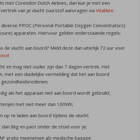
ucht met Corendon Dutch Airlines, dan kun je met een
r vertrek van je vlucht zuurstof aanvragen via
VitalAire
.
s diverse PPOC (Personal Portable Oxygen Concentrators)
ssure) apparaten. Hiervoor gelden onderstaande regels:
 de vlucht aan boord? Meld deze dan uiterlijk 72 uur voor
n.nl
icht en mag niet ouder zijn dan 7 dagen vertrek. Het
ijn, met een duidelijke vermelding dat het aan boord
 gezondheidsredenen;
odig als het apparaat niet aan boord wordt gebruikt;
erijen met niet meer dan 100Wh;
en op te laden aan boord tijdens de vlucht;
dan 8kg en past onder de stoel voor je;
AP gratis meenemen als medische bagage.