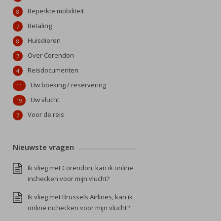
Beperkte mobiliteit
8
Betaling
7
Huisdieren
8
Over Corendon
7
Reisdocumenten
4
Uw boeking / reservering
11
Uw vlucht
19
Voor de reis
7
Nieuwste vragen
Ik vlieg met Corendon, kan ik online
inchecken voor mijn vlucht?
Ik vlieg met Brussels Airlines, kan ik
online inchecken voor mijn vlucht?