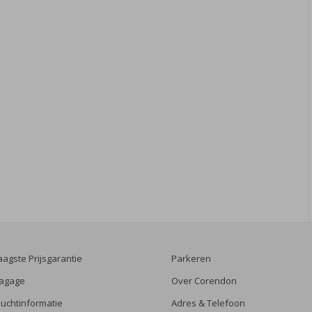
aagste Prijsgarantie
Parkeren
agage
Over Corendon
luchtinformatie
Adres & Telefoon