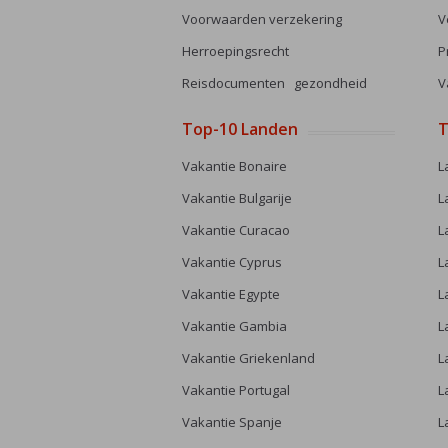
Voorwaarden verzekering
V
Herroepingsrecht
P
Reisdocumenten gezondheid
V
Top-10 Landen
T
Vakantie Bonaire
L
Vakantie Bulgarije
L
Vakantie Curacao
L
Vakantie Cyprus
L
Vakantie Egypte
L
Vakantie Gambia
L
Vakantie Griekenland
L
Vakantie Portugal
L
Vakantie Spanje
L