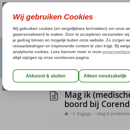
Mag ik (medisch
boord bij Coren
/
3. Bagage
/
Mag ik (medische