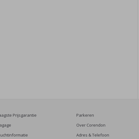
aagste Prijsgarantie
Parkeren
agage
Over Corendon
luchtinformatie
Adres & Telefoon