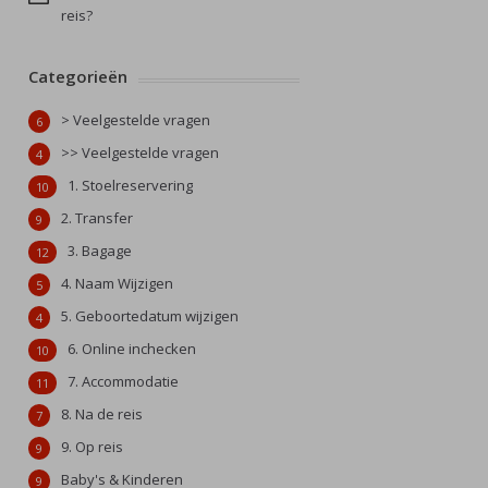
reis?
Categorieën
> Veelgestelde vragen
6
>> Veelgestelde vragen
4
1. Stoelreservering
10
2. Transfer
9
3. Bagage
12
4. Naam Wijzigen
5
5. Geboortedatum wijzigen
4
6. Online inchecken
10
7. Accommodatie
11
8. Na de reis
7
9. Op reis
9
Baby's & Kinderen
9