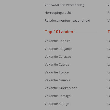
Voorwaarden verzekering
V
Herroepingsrecht
P
Reisdocumenten gezondheid
V
Top-10 Landen
T
Vakantie Bonaire
L
Vakantie Bulgarije
L
Vakantie Curacao
L
Vakantie Cyprus
L
Vakantie Egypte
L
Vakantie Gambia
L
Vakantie Griekenland
L
Vakantie Portugal
L
Vakantie Spanje
L