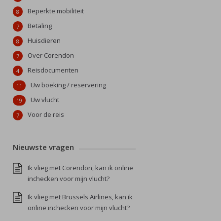
Beperkte mobiliteit
8
Betaling
7
Huisdieren
8
Over Corendon
7
Reisdocumenten
4
Uw boeking / reservering
11
Uw vlucht
19
Voor de reis
7
Nieuwste vragen
Ik vlieg met Corendon, kan ik online
inchecken voor mijn vlucht?
Ik vlieg met Brussels Airlines, kan ik
online inchecken voor mijn vlucht?