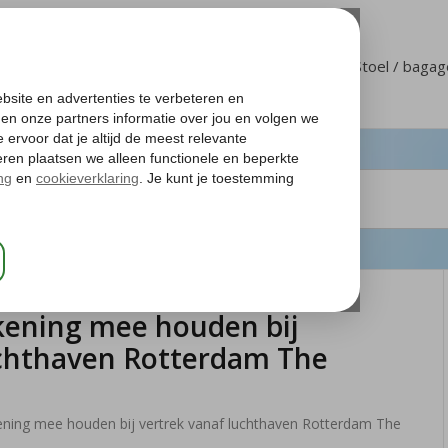
Klantenservice
Mijn Corendon
Stoel / baga
kening mee houden bij
uchthaven Rotterdam The
ening mee houden bij vertrek vanaf luchthaven Rotterdam The