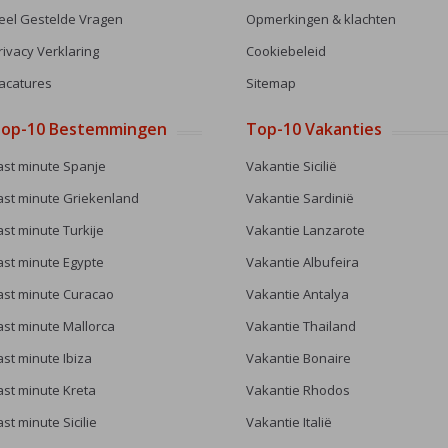
eel Gestelde Vragen
Opmerkingen & klachten
rivacy Verklaring
Cookiebeleid
acatures
Sitemap
op-10 Bestemmingen
Top-10 Vakanties
ast minute Spanje
Vakantie Sicilië
ast minute Griekenland
Vakantie Sardinië
ast minute Turkije
Vakantie Lanzarote
ast minute Egypte
Vakantie Albufeira
ast minute Curacao
Vakantie Antalya
ast minute Mallorca
Vakantie Thailand
ast minute Ibiza
Vakantie Bonaire
ast minute Kreta
Vakantie Rhodos
ast minute Sicilie
Vakantie Italië