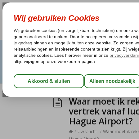
Waar moet ik re
vertrek vanaf l
Hague Airport?
/
Uw vlucht
/
Waar moet ik rek
Hague Airport?