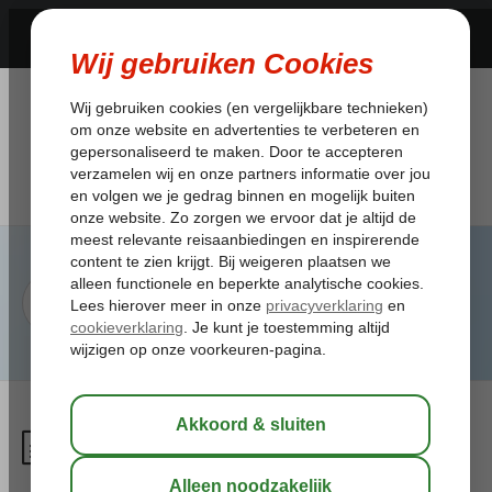
Waar vind ik mijn definitieve
vluchttijden?