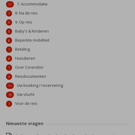
7. Accommodatie
11
8. Na de reis
7
9. Op reis
9
Baby's & Kinderen
9
Beperkte mobiliteit
8
Betaling
7
Huisdieren
8
Over Corendon
7
Reisdocumenten
4
Uw boeking / reservering
11
Uw vlucht
19
Voor de reis
7
Nieuwste vragen