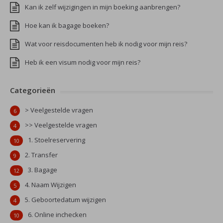
Kan ik zelf wijzigingen in mijn boeking aanbrengen?
Hoe kan ik bagage boeken?
Wat voor reisdocumenten heb ik nodig voor mijn reis?
Heb ik een visum nodig voor mijn reis?
Categorieën
> Veelgestelde vragen
6
>> Veelgestelde vragen
4
1. Stoelreservering
10
2. Transfer
9
3. Bagage
12
4. Naam Wijzigen
5
5. Geboortedatum wijzigen
4
6. Online inchecken
10