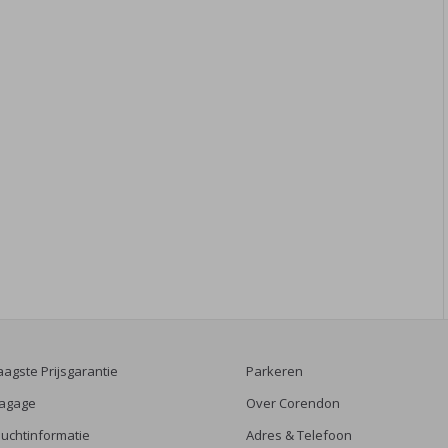
aagste Prijsgarantie
Parkeren
agage
Over Corendon
luchtinformatie
Adres & Telefoon