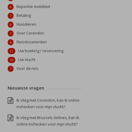
Beperkte mobiliteit
8
Betaling
7
Huisdieren
8
Over Corendon
7
Reisdocumenten
4
Uw boeking / reservering
11
Uw vlucht
19
Voor de reis
7
Nieuwste vragen
Ik vlieg met Corendon, kan ik online
inchecken voor mijn vlucht?
Ik vlieg met Brussels Airlines, kan ik
online inchecken voor mijn vlucht?