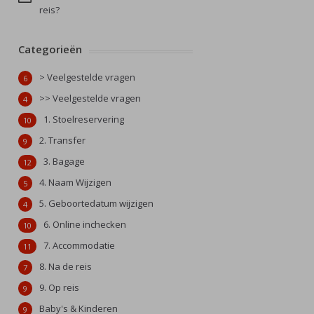
reis?
Categorieën
> Veelgestelde vragen
6
>> Veelgestelde vragen
4
1. Stoelreservering
10
2. Transfer
9
3. Bagage
12
4. Naam Wijzigen
5
5. Geboortedatum wijzigen
4
6. Online inchecken
10
7. Accommodatie
11
8. Na de reis
7
9. Op reis
9
Baby's & Kinderen
9