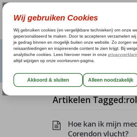
Artikelen Tagged:rol
Hoe kan ik mijn me
Corendon vlucht?