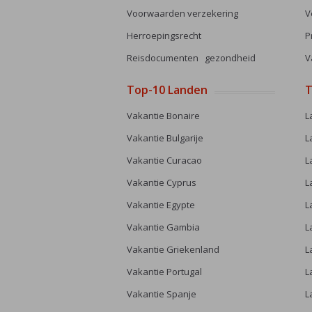
Voorwaarden verzekering
V
Herroepingsrecht
P
Reisdocumenten gezondheid
V
Top-10 Landen
T
Vakantie Bonaire
L
Vakantie Bulgarije
L
Vakantie Curacao
L
Vakantie Cyprus
L
Vakantie Egypte
L
Vakantie Gambia
L
Vakantie Griekenland
L
Vakantie Portugal
L
Vakantie Spanje
L