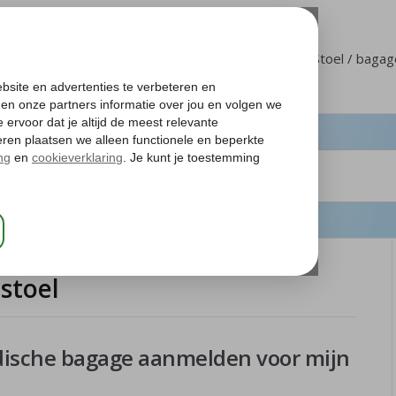
Klantenservice
Mijn Corendon
Stoel / baga
stoel
dische bagage aanmelden voor mijn