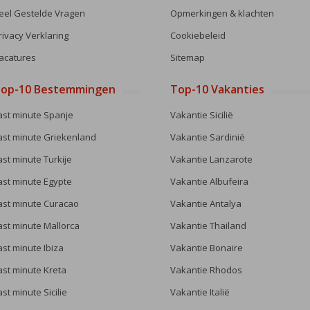
eel Gestelde Vragen
Opmerkingen & klachten
rivacy Verklaring
Cookiebeleid
acatures
Sitemap
op-10 Bestemmingen
Top-10 Vakanties
ast minute Spanje
Vakantie Sicilië
ast minute Griekenland
Vakantie Sardinië
ast minute Turkije
Vakantie Lanzarote
ast minute Egypte
Vakantie Albufeira
ast minute Curacao
Vakantie Antalya
ast minute Mallorca
Vakantie Thailand
ast minute Ibiza
Vakantie Bonaire
ast minute Kreta
Vakantie Rhodos
ast minute Sicilie
Vakantie Italië