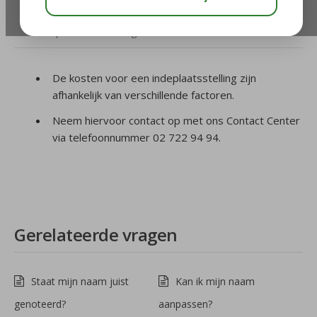
/
4. Naam Wijzigen
/
Kan ik iemand in mijn plaats
op vakantie laten gaan?
De kosten voor een indeplaatsstelling zijn
afhankelijk van verschillende factoren.
Neem hiervoor contact op met ons Contact Center
via telefoonnummer 02 722 94 94.
Gerelateerde vragen
Staat mijn naam juist
Kan ik mijn naam
genoteerd?
aanpassen?