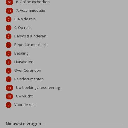
6. Online inchecken
10
7. Accommodatie
11
8. Na de reis
7
9. Op reis
9
Baby's & Kinderen
9
Beperkte mobiliteit
8
Betaling
7
Huisdieren
8
Over Corendon
7
Reisdocumenten
4
Uw boeking / reservering
11
Uw vlucht
19
Voor de reis
7
Nieuwste vragen