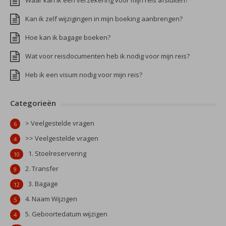
Waar kan ik een verzekering voor mijn reis afsluiten?
Kan ik zelf wijzigingen in mijn boeking aanbrengen?
Hoe kan ik bagage boeken?
Wat voor reisdocumenten heb ik nodig voor mijn reis?
Heb ik een visum nodig voor mijn reis?
Categorieën
> Veelgestelde vragen
6
>> Veelgestelde vragen
4
1. Stoelreservering
10
2. Transfer
9
3. Bagage
12
4. Naam Wijzigen
5
5. Geboortedatum wijzigen
4