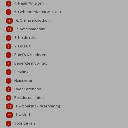
4. Naam Wijzigen
5
5. Geboortedatum wijzigen
4
6. Online inchecken
10
7. Accommodatie
11
8. Na de reis
7
9. Op reis
9
Baby's & Kinderen
9
Beperkte mobiliteit
8
Betaling
7
Huisdieren
8
Over Corendon
7
Reisdocumenten
4
Uw boeking / reservering
11
Uw vlucht
19
Voor de reis
7