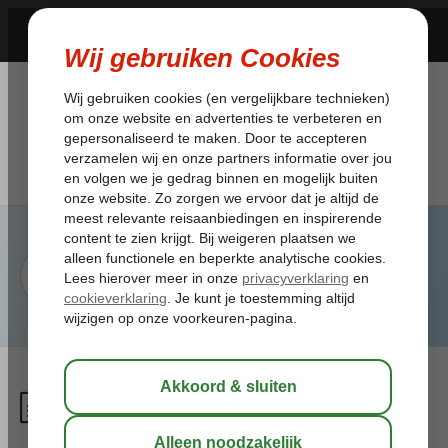
Ik krijg een bedrag terug van
Corendon, wanneer kan ik dit