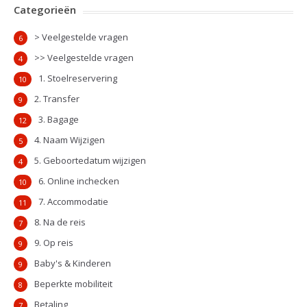
Categorieën
> Veelgestelde vragen
6
>> Veelgestelde vragen
4
1. Stoelreservering
10
2. Transfer
9
3. Bagage
12
4. Naam Wijzigen
5
5. Geboortedatum wijzigen
4
6. Online inchecken
10
7. Accommodatie
11
8. Na de reis
7
9. Op reis
9
Baby's & Kinderen
9
Beperkte mobiliteit
8
Betaling
7