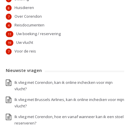
Huisdieren
8
Over Corendon
7
Reisdocumenten
4
Uw boeking / reservering
11
Uw vlucht
19
Voor de reis
7
Nieuwste vragen
Ik vlieg met Corendon, kan ik online inchecken voor mijn
vlucht?
Ik vlieg met Brussels Airlines, kan ik online inchecken voor mijn
vlucht?
Ik vlieg met Corendon, hoe en vanaf wanneer kan ik een stoel
reserveren?